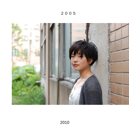
​２００５
2010