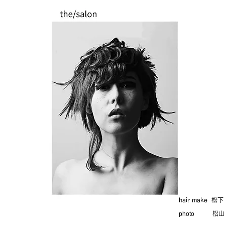
hair make 松
photo
​松